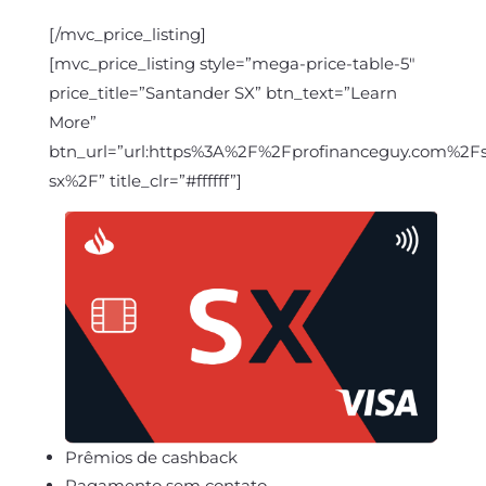
[/mvc_price_listing]
[mvc_price_listing style=”mega-price-table-5″
price_title=”Santander SX” btn_text=”Learn
More”
btn_url=”url:https%3A%2F%2Fprofinanceguy.com%2F
sx%2F” title_clr=”#ffffff”]
Prêmios de cashback
Pagamento sem contato