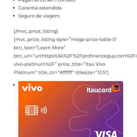
Garantia estendida
Seguro de viagem
[/mvc_price_listing]
[mvc_price_listing style=”mega-price-table-5″
btn_text=”Learn More”
btn_url=”url:https%3A%2F%2Fprofinanceguy.com%2Fi
vivo-platinum%2F” price_title=”Itaú Vivo
Platinum” title_clr=”#ffffff” titlesize=”12.5″]