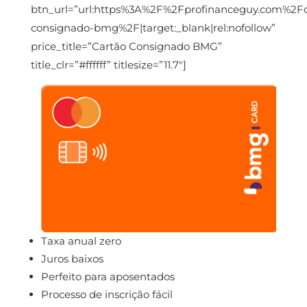
btn_url=”url:https%3A%2F%2Fprofinanceguy.com%2Fc
consignado-bmg%2F|target:_blank|rel:nofollow”
price_title=”Cartão Consignado BMG”
title_clr=”#ffffff” titlesize=”11.7″]
Taxa anual zero
Juros baixos
Perfeito para aposentados
Processo de inscrição fácil