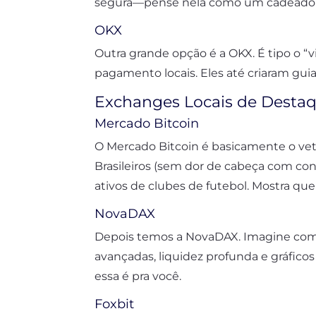
segura—pense nela como um cadeado to
OKX
Outra grande opção é a OKX. É tipo o “
pagamento locais. Eles até criaram guia
Exchanges Locais de Desta
Mercado Bitcoin
O Mercado Bitcoin é basicamente o ve
Brasileiros (sem dor de cabeça com co
ativos de clubes de futebol. Mostra q
NovaDAX
Depois temos a NovaDAX. Imagine como
avançadas, liquidez profunda e gráfico
essa é pra você.
Foxbit