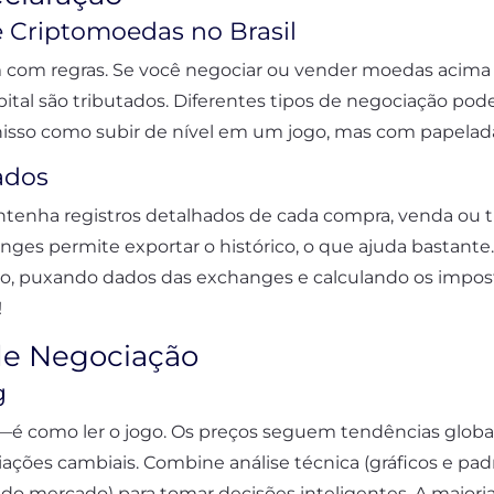
 Criptomoedas no Brasil
m com regras. Se você negociar ou vender moedas acima de
pital são tributados. Diferentes tipos de negociação po
sso como subir de nível em um jogo, mas com papelad
ados
tenha registros detalhados de cada compra, venda ou t
anges permite exportar o histórico, o que ajuda bastante.
ado, puxando dados das exchanges e calculando os imp
!
de Negociação
g
rte—é como ler o jogo. Os preços seguem tendências glo
riações cambiais. Combine análise técnica (gráficos e p
 do mercado) para tomar decisões inteligentes. A maiori