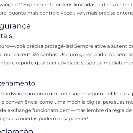
s avançado? Experimente ordens limitadas, ordens de m
re: quanto mais controle você tiver, mais precisa enten
egurança
tais
—você precisa protegê-las! Sempre ative a autenticaç
e nunca reutilize senhas. Use um gerenciador de senh
ontas e reporte qualquer atividade suspeita imediatam
azenamento
de hardware são como um cofre super seguro—offline e à 
 e conveniência, como uma mochila digital para suas m
as de exchange funcionam bem—mas lembre da regra de
ada, suas moedas podem desaparecer!
eclaração