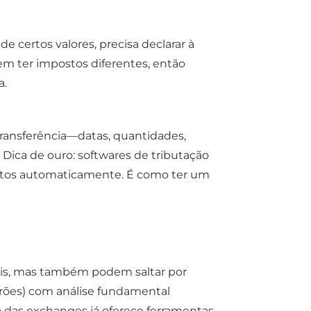
 certos valores, precisa declarar à
dem ter impostos diferentes, então
a.
ransferência—datas, quantidades,
 Dica de ouro: softwares de tributação
ostos automaticamente. É como ter um
bais, mas também podem saltar por
adrões) com análise fundamental
a das exchanges já oferece ferramentas,