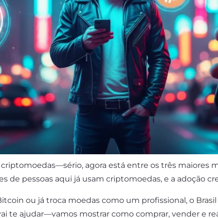
criptomoedas—sério, agora está entre os três maiores 
hões de pessoas aqui já usam criptomoedas, e a adoção c
tcoin ou já troca moedas como um profissional, o Bras
a vai te ajudar—vamos mostrar como comprar, vender e r