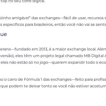
p no seu cofre digital.
vizinho amigável” das exchanges—fácil de usar, recursos 
s específicos para brasileiros, então você não vai se sen
que
terano—fundado em 2013, é a maior exchange local. Alé
nversão), eles têm um projeto legal chamado MB Digital
ue eles não estão só no jogo—querem expandir todo o eco
 o carro de Fórmula 1 das exchanges—feito para profis
s que podem te deixar tonto se você não estiver acostu