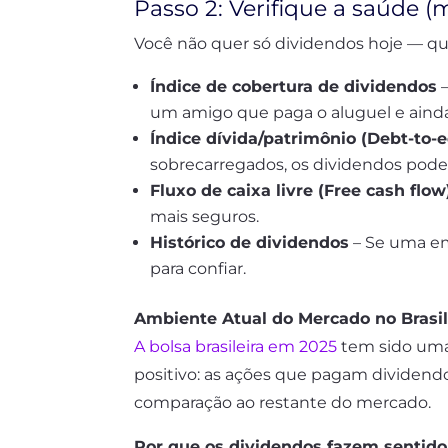
Passo 2: Verifique a saúde (
Você não quer só dividendos hoje — que
Índice de cobertura de dividendos
–
um amigo que paga o aluguel e ainda
Índice dívida/patrimônio (Debt-to-e
sobrecarregados, os dividendos pode
Fluxo de caixa livre (Free cash flow
mais seguros.
Histórico de dividendos
– Se uma em
para confiar.
Ambiente Atual do Mercado no Brasi
A bolsa brasileira em 2025
tem sido uma 
positivo: as ações que pagam dividen
comparação ao restante do mercado.
Por que os dividendos fazem sentido