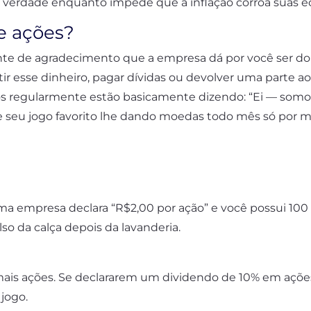
e verdade enquanto impede que a inflação corroa suas 
e ações?
te de agradecimento que a empresa dá por você ser d
r esse dinheiro, pagar dívidas ou devolver uma parte aos 
 regularmente estão basicamente dizendo: “Ei — somos
 seu jogo favorito lhe dando moedas todo mês só por m
uma empresa declara “R$2,00 por ação” e você possui 10
o da calça depois da lavanderia.
mais ações. Se declararem um dividendo de 10% em ações
jogo.