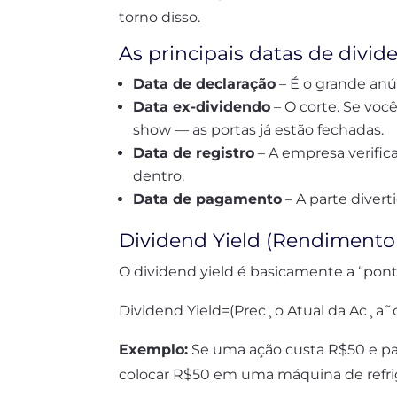
torno disso.
As principais datas de divi
Data de declaração
– É o grande anú
Data ex-dividendo
– O corte. Se voc
show — as portas já estão fechadas.
Data de registro
– A empresa verifica
dentro.
Data de pagamento
– A parte divert
Dividend Yield (Rendimento
O dividend yield é basicamente a “pont
Dividend Yield=(Prec¸​o Atual da Ac¸​a
Exemplo:
Se uma ação custa R$50 e pa
colocar R$50 em uma máquina de refri