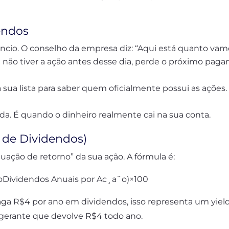
dendos
ncio. O conselho da empresa diz: “Aqui está quanto vam
ê não tiver a ação antes desse dia, perde o próximo pa
 sua lista para saber quem oficialmente possui as ações.
ida. É quando o dinheiro realmente cai na sua conta.
 de Dividendos)
uação de retorno” da sua ação. A fórmula é:
˜oDividendos Anuais por Ac¸​a˜o​)×100
ga R$4 por ano em dividendos, isso representa um yiel
gerante que devolve R$4 todo ano.