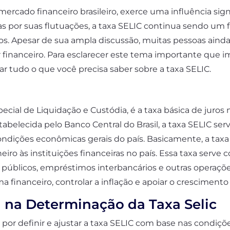
ercado financeiro brasileiro, exerce uma influência sign
por suas flutuações, a taxa SELIC continua sendo um fa
eiros. Apesar de sua ampla discussão, muitas pessoas ain
financeiro. Para esclarecer este tema importante que im
r tudo o que você precisa saber sobre a taxa SELIC.
pecial de Liquidação e Custódia, é a taxa básica de jur
stabelecida pelo Banco Central do Brasil, a taxa SELIC se
condições econômicas gerais do país. Basicamente, a taxa
iro às instituições financeiras no país. Essa taxa serve 
os públicos, empréstimos interbancários e outras operaçõe
ema financeiro, controlar a inflação e apoiar o crescimen
 na Determinação da Taxa Selic
l por definir e ajustar a taxa SELIC com base nas condiç