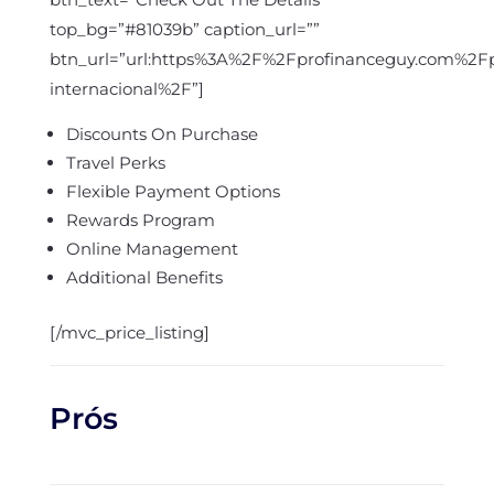
top_bg=”#81039b” caption_url=””
btn_url=”url:https%3A%2F%2Fprofinanceguy.com%2F
internacional%2F”]
Discounts On Purchase
Travel Perks
Flexible Payment Options
Rewards Program
Online Management
Additional Benefits
[/mvc_price_listing]
Prós