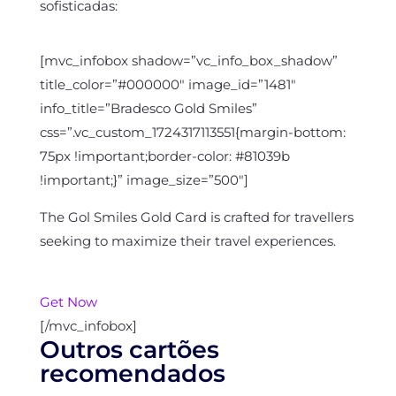
sofisticadas:
[mvc_infobox shadow=”vc_info_box_shadow”
title_color=”#000000″ image_id=”1481″
info_title=”Bradesco Gold Smiles”
css=”.vc_custom_1724317113551{margin-bottom:
75px !important;border-color: #81039b
!important;}” image_size=”500″]
The Gol Smiles Gold Card is crafted for travellers
seeking to maximize their travel experiences.
Get Now
[/mvc_infobox]
Outros cartões
recomendados