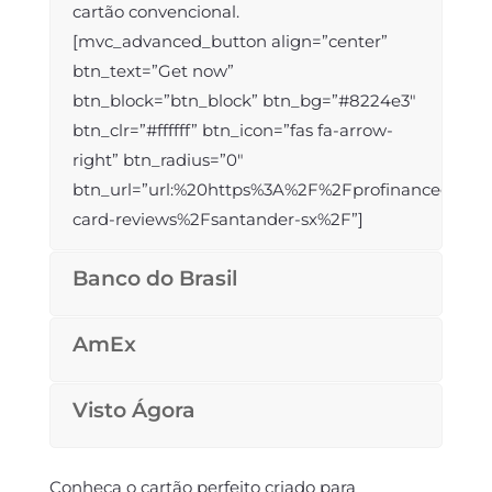
cartão convencional.
[mvc_advanced_button align=”center”
btn_text=”Get now”
btn_block=”btn_block” btn_bg=”#8224e3″
btn_clr=”#ffffff” btn_icon=”fas fa-arrow-
right” btn_radius=”0″
btn_url=”url:%20https%3A%2F%2Fprofinanceguy.c
card-reviews%2Fsantander-sx%2F”]
Banco do Brasil
AmEx
Visto Ágora
Conheça o cartão perfeito criado para