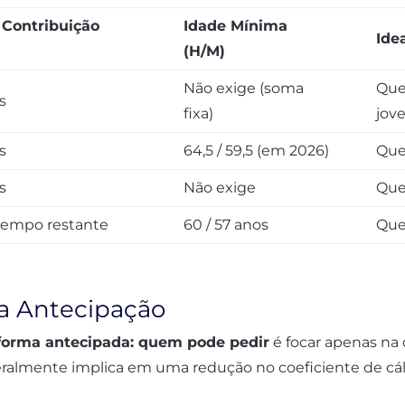
Contribuição
Idade Mínima
Ide
(H/M)
Não exige (soma
Que
s
fixa)
jov
s
64,5 / 59,5 (em 2026)
Que
s
Não exige
Que
tempo restante
60 / 57 anos
Que
a Antecipação
forma antecipada: quem pode pedir
é focar apenas na 
eralmente implica em uma redução no coeficiente de cál