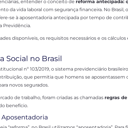
denciárias, entender o conceito de
reforma antecipada:
o da vida laboral com segurança financeira. No Brasil, o
efere-se à aposentadoria antecipada por tempo de contri
a Previdência.
ades disponíveis, os requisitos necessários e os cálculo
 Social no Brasil
ucional nº 103/2019, o sistema previdenciário brasilei
ntribuição, que permitia que homens se aposentassem 
para novos segurados.
rcado de trabalho, foram criadas as chamadas
regras de
do benefício.
e Aposentadoria
“reforma”, no Brasil utilizamos “aposentadoria”. Para f